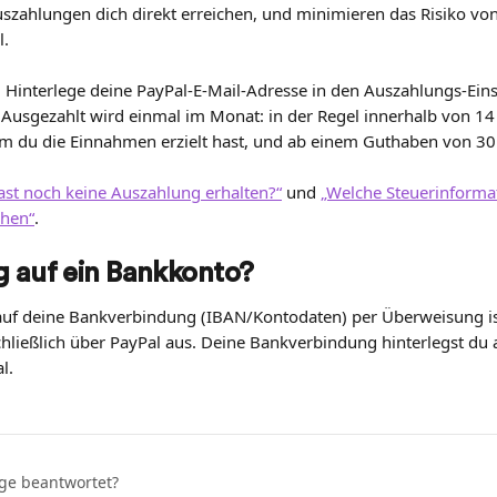
Auszahlungen dich direkt erreichen, und minimieren das Risiko vo
l.
s: Hinterlege deine PayPal-E-Mail-Adresse in den Auszahlungs-Ein
Ausgezahlt wird einmal im Monat: in der Regel innerhalb von 14
m du die Einnahmen erzielt hast, und ab einem Guthaben von 30
ast noch keine Auszahlung erhalten?“
 und 
„Welche Steuerinformat
hen“
.
 auf ein Bankkonto?
auf deine Bankverbindung (IBAN/Kontodaten) per Überweisung ist
hließlich über PayPal aus. Deine Bankverbindung hinterlegst du al
l.
age beantwortet?