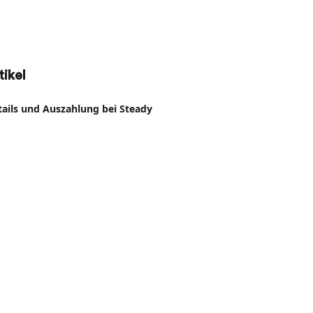
ikel
ails und Auszahlung bei Steady