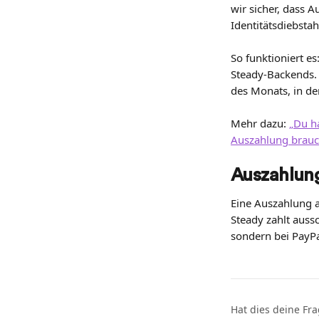
wir sicher, dass 
Identitätsdiebstah
So funktioniert e
Steady-Backends. 
des Monats, in de
Mehr dazu: 
„Du h
Auszahlung brauc
Auszahlung
Eine Auszahlung 
Steady zahlt aussc
sondern bei PayPa
Hat dies deine Fr