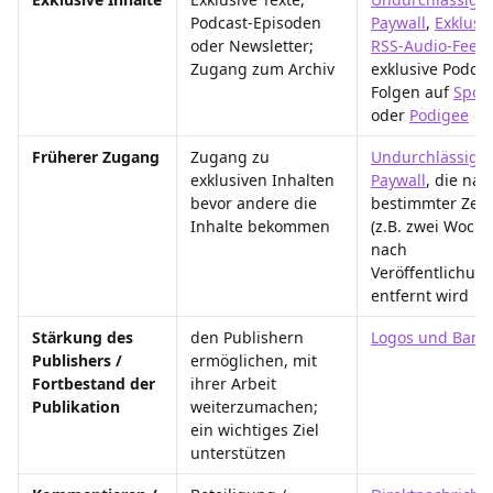
Podcast-Episoden 
Paywall
, 
Exklusiv
oder Newsletter; 
RSS-Audio-Feed
,
Zugang zum Archiv
exklusive Podcas
Folgen auf 
Spoti
oder 
Podigee
Früherer Zugang
Zugang zu 
Undurchlässige 
exklusiven Inhalten 
Paywall
, die nac
bevor andere die 
bestimmter Zeit 
Inhalte bekommen
(z.B. zwei Woche
nach 
Veröffentlichung
entfernt wird
Stärkung des 
den Publishern 
Logos und Bann
Publishers / 
ermöglichen, mit 
Fortbestand der 
ihrer Arbeit 
Publikation
weiterzumachen; 
ein wichtiges Ziel 
unterstützen