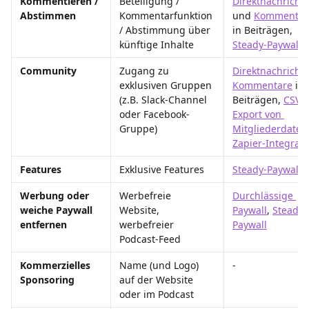
Kommentieren / 
Beteiligung / 
Direktnachricht
Abstimmen
Kommentarfunktion 
und 
Kommentar
/ Abstimmung über 
in Beiträgen, 
künftige Inhalte
Steady-Paywall
Community
Zugang zu 
Direktnachricht
exklusiven Gruppen 
Kommentare
 in 
(z.B. Slack-Channel 
Beiträgen, 
CSV-
oder Facebook-
Export von 
Gruppe)
Mitgliederdaten
Zapier-Integrati
Features
Exklusive Features
Steady-Paywall
Werbung oder 
Werbefreie 
Durchlässige 
weiche Paywall 
Website, 
Paywall
, 
Steady-
entfernen
werbefreier 
Paywall
Podcast-Feed
Kommerzielles 
Name (und Logo) 
-
Sponsoring
auf der Website 
oder im Podcast