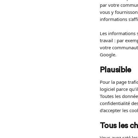
par votre communa
vous y fournissons
informations s'af
Les informations 
travail : par exe
votre communauté.
Google.
Plausible
Pour la page trafi
logiciel parce qu'
Toutes les données
confidentialité de
d'accepter les co
Tous les ch
Vous avez raté les 