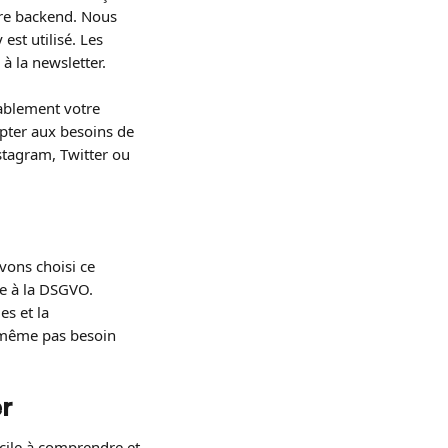
re backend. Nous 
est utilisé. Les 
à la newsletter.
ablement votre 
pter aux besoins de 
stagram, Twitter ou 
vons choisi ce 
me à la DSGVO. 
s et la 
'a même pas besoin 
er
facile à comprendre et 