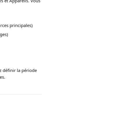
ys et Appareils. Vous 
urces principales)
ages)
 définir la période 
es.