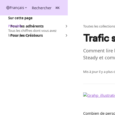
Passer au contenu principal
Français
Rechercher
⌘
K
Sur cette page
Plausible
Pour les adhérents
Toutes les collection
Tous les chiffres dont vous avez
besoin pour publier
Pour les Créateurs
Trafic 
Comment lire l
Steady et com
Mis à jour il y a plu
Combien de person