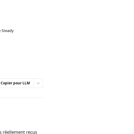
e Steady
Copier pour LLM
 réellement reçus 