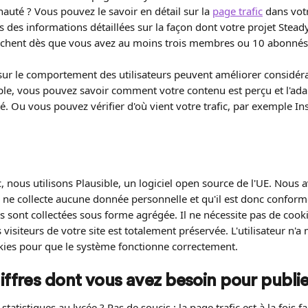
uté ? Vous pouvez le savoir en détail sur la 
page trafic
 dans vot
 des informations détaillées sur la façon dont votre projet Steady 
fichent dès que vous avez au moins trois membres ou 10 abonnés 
sur le comportement des utilisateurs peuvent améliorer considér
mple, vous pouvez savoir comment votre contenu est perçu et l'ada
 Ou vous pouvez vérifier d'où vient votre trafic, par exemple In
c, nous utilisons Plausible, un logiciel open source de l'UE. Nous a
il ne collecte aucune donnée personnelle et qu'il est donc confor
 sont collectées sous forme agrégée. Il ne nécessite pas de cookie
s visiteurs de votre site est totalement préservée. L'utilisateur n
okies pour que le système fonctionne correctement.
iffres dont vous avez besoin pour publi
statistiques au lycée ? Pas de soucis : la page trafic est à la fois 