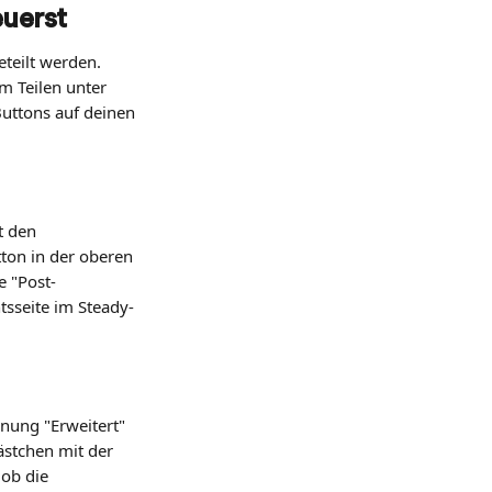
euerst
teilt werden. 
m Teilen unter 
uttons auf deinen 
 den 
ton in der oberen 
e "Post-
tsseite im Steady-
hnung "Erweitert" 
ästchen mit der 
ob die 