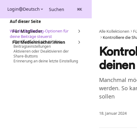
Zum Hauptinhalt springen
Login
Deutsch
Suchen
⌘
K
Auf dieser Seite
Wie du die Sharing-Optionen für
Für Mitglieder
Alle Kollektionen
F
deine Beiträge steuerst
Zugriff auf die Seite mit den
Für Medienmacher:innen
Beitragseinstellungen
Kontrol
Aktivieren oder Deaktivieren der
Share-Buttons
Erinnerung an deine letzte Einstellung
deinen
Manchmal möcht
werden. So ka
sollen
18. Januar 2024